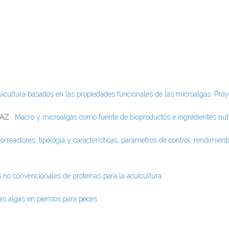
 temático interactivo TTI
uicultura basados en las propiedades funcionales de las microalgas. P
AZ .
Macro y microalgas como fuente de bioproductos e ingredientes nutr
orreactores: tipología y características, parámetros de control, rendimien
no convencionales de proteínas para la acuicultura
las algas en piensos para peces