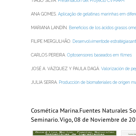
TIAGO SILVA.
Presentación del Proyecto CVMAR+i
ANA GOMES.
Aplicação de gelatinas marinhas em difer
MARIANA LANDÍN.
Beneficios de los ácidos grasos ome
FILIPE MERGULHÃO.
Desenvolvimentode estratégiasant
CARLOS PEREIRA.
Optosensores baseados em filmes
JOSÉ A. VÁZQUEZ Y PAULA DAGÁ.
Valorización de p
JULIA SERRA.
Producción de biomateriales de origen m
Cosmética Marina.Fuentes Naturales Sos
Seminario. Vigo, 08 de Noviembre de 20