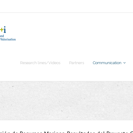
Research lines/Videos
Partners
Communication