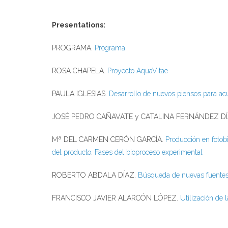
Macro y Microalgas como Fuente de
Taller
Bioproductos e Ingredientes Nutricionales
Presentations:
en Acuicultura
Link
PROGRAMA.
Programa
Link
ROSA CHAPELA.
Proyecto AquaVitae
PAULA IGLESIAS.
Desarrollo de nuevos piensos para ac
JOSÉ PEDRO CAÑAVATE y CATALINA FERNÁNDEZ DÍ
Mª DEL CARMEN CERÓN GARCÍA.
Producción en fotobi
del producto. Fases del bioproceso experimental
ROBERTO ABDALA DÍAZ.
Búsqueda de nuevas fuentes 
FRANCISCO JAVIER ALARCÓN LÓPEZ.
Utilización de 