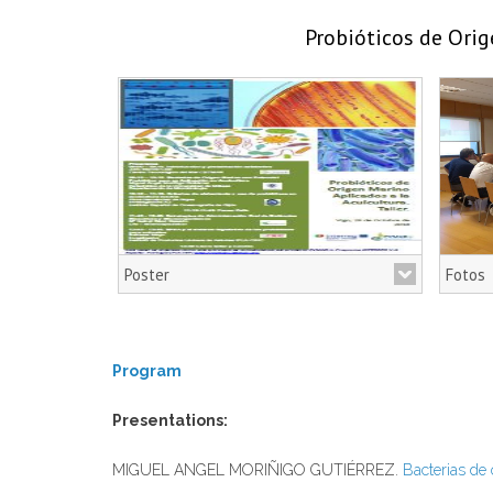
Probióticos de Orige
Poster
Fotos
Probióticos de Origen Marino Aplicados a
la Acuicultura. Taller
Program
Link
Presentations:
Fotos t
MIGUEL ANGEL MORIÑIGO GUTIÉRREZ.
Bacterias de 