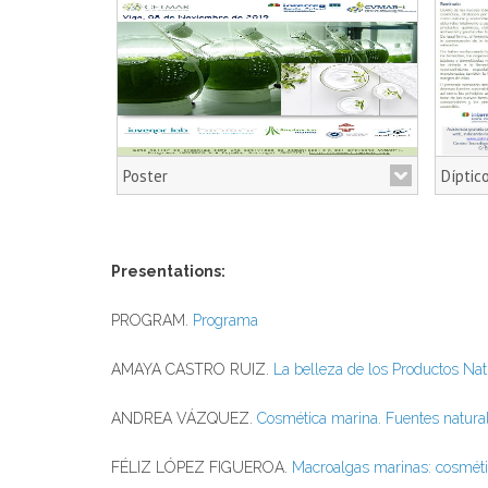
Poster
Díptic
Cosmética Marina.Fuentes Naturales
Cosmé
Sostenibles de Ingredientes
Sosten
Presentations:
Link
Link
PROGRAM.
Programa
AMAYA CASTRO RUIZ.
La belleza de los Productos Nat
ANDREA VÁZQUEZ.
Cosmética marina. Fuentes natural
FÉLIZ LÓPEZ FIGUEROA.
Macroalgas marinas: cosméti